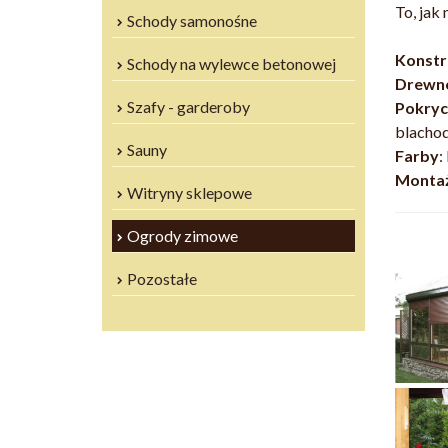
To, jak
Schody samonośne
Konstr
Schody na wylewce betonowej
Drewn
Szafy - garderoby
Pokryc
blacho
Sauny
Farby
:
Monta
Witryny sklepowe
Ogrody zimowe
Pozostałe