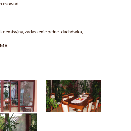
teresowań.
skoemisyjny, zadaszenie pełne–dachówka,
IGMA