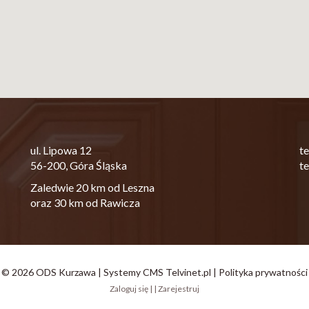
ul. Lipowa 12
t
56-200, Góra Śląska
t
Zaledwie 20 km od Leszna
oraz 30 km od Rawicza
© 2026 ODS Kurzawa |
Systemy CMS Telvinet.pl
|
Polityka prywatności
Zaloguj się
| |
Zarejestruj