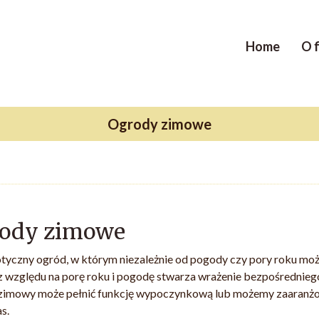
Home
O f
Ogrody zimowe
ody zimowe
tyczny ogród, w którym niezależnie od pogody czy pory roku możes
z względu na porę roku i pogodę stwarza wrażenie bezpośrednieg
imowy może pełnić funkcję wypoczynkową lub możemy zaaranżować
s.