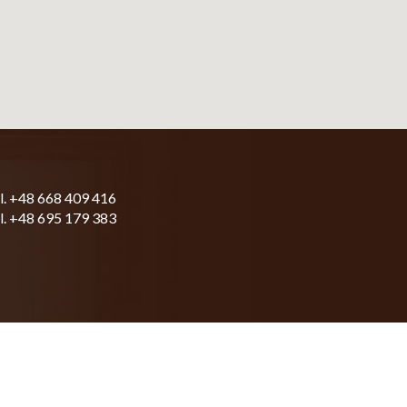
el. +48 668 409 416
el. +48 695 179 383