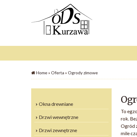
Home
»
Oferta
»
Ogrody zimowe
Ogr
Okna drewniane
To egzo
Drzwi wewnętrzne
rok. Be
Ogród z
Drzwi zewnętrzne
mile cza